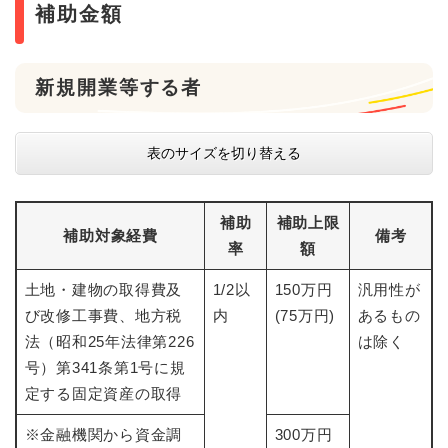
補助金額
新規開業等する者
表のサイズを切り替える
補助
補助上限
補助対象経費
備考
率
額
土地・建物の取得費及
1/2以
150万円
汎用性が
び改修工事費、地方税
内
(75万円)
あるもの
法（昭和25年法律第226
は除く
号）第341条第1号に規
定する固定資産の取得
※金融機関から資金調
300万円