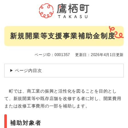
ペ
メニューを飛ばして本文へ
ー
ジ
の
先
本
頭
新規開業等支援事業補助金制度
文
で
す
。
ページID：0001357
更新日：2026年4月1日更新
ページ内目次
町では、商工業の振興と活性化を図ることを目的とし
て、新規開業等や既存店舗を改修する者に対し、開業費用
または改修工事費用の一部を補助します。
補助対象者