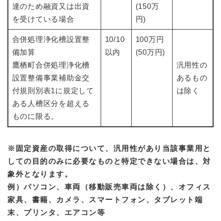
達のため融資又は出資
(150万
を受けている場合
円)
合併処理浄化槽設置整
10/10
100万円
備加算
以内
(50万円)
鷹栖町合併処理浄化槽
汎用性の
設置整備事業補助金交
あるもの
付規則別表1に規定して
は除く
ある人槽区分を超える
ものに限る。
※固定資産の取得について、汎用性があり当該事業用と
しての目的のみに必要なものと特定できない場合は、対
象外となります。
例）パソコン、車両（移動販売車両は除く）、オフィス
家具、書籍、カメラ、スマートフォン、タブレット端
末、プリンタ、エアコン等