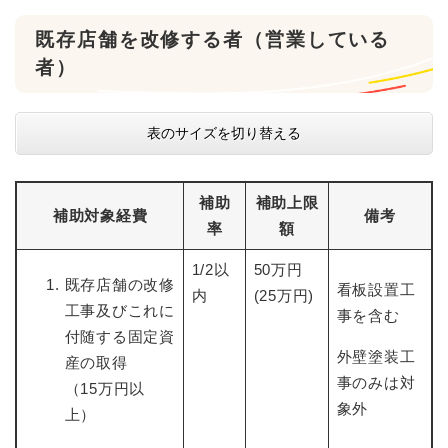
既存店舗を改修する者（営業している
者）
表のサイズを切り替える
補助
補助上限
補助対象経費
備考
率
額
1/2以
50万円
既存店舗の改修
看板設置工
内
(25万円)
工事及びこれに
事を含む
付随する固定資
外壁塗装工
産の取得
事のみは対
（15万円以
象外
上）