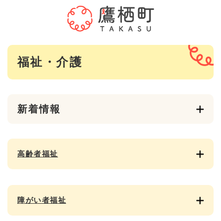
ペ
メニューを飛ばして本文へ
ー
ジ
の
先
本
頭
福祉・介護
文
で
す
。
新着情報
高齢者福祉
障がい者福祉