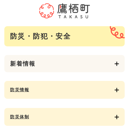
ペ
メニューを飛ばして本文へ
ー
ジ
の
先
本
頭
防災・防犯・安全
文
で
す
。
新着情報
防災情報
防災体制