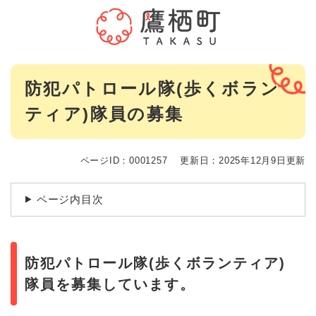
ペ
メニューを飛ばして本文へ
ー
ジ
の
先
本
頭
防犯パトロール隊(歩くボラン
文
で
ティア)隊員の募集
す
。
ページID：0001257
更新日：2025年12月9日更新
ページ内目次
防犯パトロール隊(歩くボランティア)
隊員を募集しています。