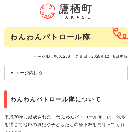
ペ
メニューを飛ばして本文へ
ー
ジ
の
先
本
頭
わんわんパトロール隊
文
で
す
。
ページID：0001258
更新日：2025年12月9日更新
ページ内目次
わんわんパトロール隊について
平成30年に結成された「わんわんパトロール隊」は、散歩
を通じて地域の防犯や子どもたちの登下校を見守ってくれ