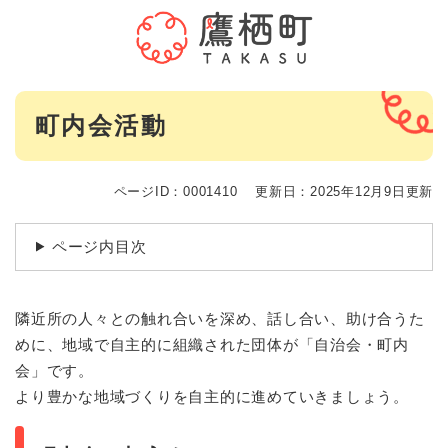
ペ
メニューを飛ばして本文へ
ー
ジ
の
先
本
頭
町内会活動
文
で
す
。
ページID：0001410
更新日：2025年12月9日更新
ページ内目次
隣近所の人々との触れ合いを深め、話し合い、助け合うた
めに、地域で自主的に組織された団体が「自治会・町内
会」です。
より豊かな地域づくりを自主的に進めていきましょう。