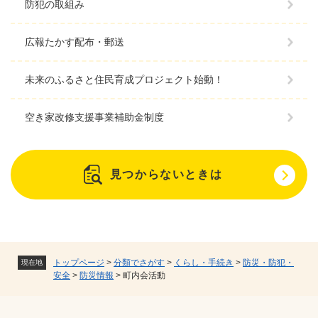
防犯の取組み
広報たかす配布・郵送
未来のふるさと住民育成プロジェクト始動！
空き家改修支援事業補助金制度
見つからないときは
トップページ
>
分類でさがす
>
くらし・手続き
>
防災・防犯・
現在地
安全
>
防災情報
>
町内会活動