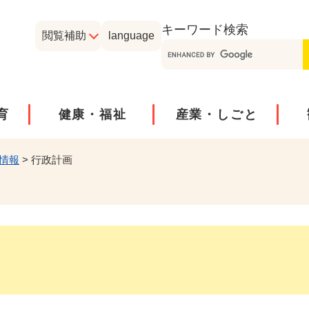
メニューを飛ばして本文へ
キーワード
検索
閲覧補助
language
育
健康・福祉
産業・しごと
情報
>
行政計画