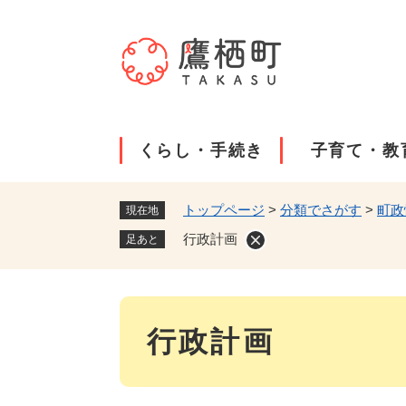
ペ
ー
ジ
の
先
頭
で
くらし・手続き
子育て・教
す
。
トップページ
>
分類でさがす
>
町政
現在地
行政計画
足あと
本
行政計画
文