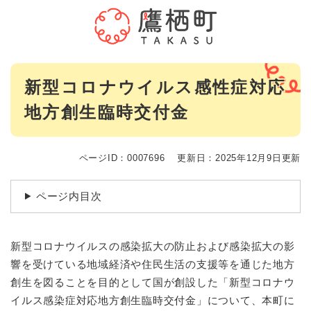
ペ
メニューを飛ばして本文へ
ー
ジ
の
先
本
頭
新型コロナウイルス感性症対応
文
で
地方創生臨時交付金
す
。
ページID：0007696
更新日：2025年12月9日更新
ページ内目次
新型コロナウイルスの感染拡大の防止および感染拡大の影
響を受けている地域経済や住民生活の支援等を通じた地方
創生を図ることを目的として国が創設した「新型コロナウ
イルス感染症対応地方創生臨時交付金」について、本町に