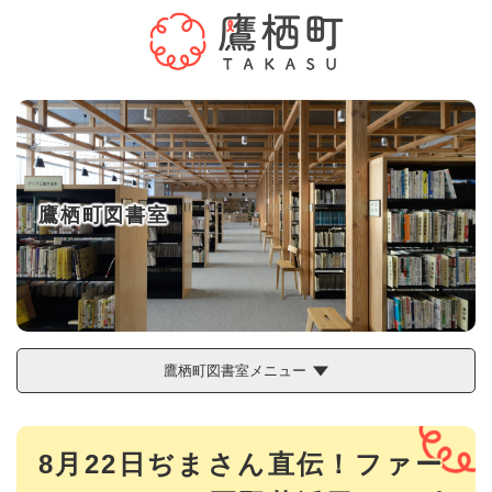
ペ
メニューを飛ばして本文へ
ー
ジ
の
先
頭
で
す
。
鷹栖町図書室
鷹栖町図書室メニュー
本
8月22日ぢまさん直伝！ファー
文