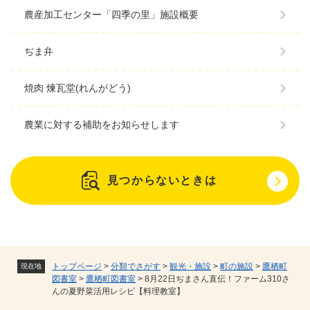
農産加工センター「四季の里」施設概要
ぢま弁
焼肉 煉瓦堂(れんがどう)
農業に対する補助をお知らせします
見つからないときは
トップページ
>
分類でさがす
>
観光・施設
>
町の施設
>
鷹栖町
現在地
図書室
>
鷹栖町図書室
>
8月22日ぢまさん直伝！ファーム310さ
んの夏野菜活用レシピ【料理教室】