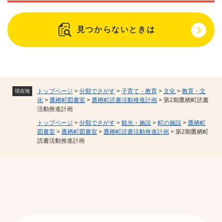
見つからないときは
トップページ
>
分類でさがす
>
子育て・教育
>
文化
>
教育・文
現在地
化
>
鷹栖町図書室
>
鷹栖町読書活動推進計画
>
第2期鷹栖町読書
活動推進計画
トップページ
>
分類でさがす
>
観光・施設
>
町の施設
>
鷹栖町
図書室
>
鷹栖町図書室
>
鷹栖町読書活動推進計画
>
第2期鷹栖町
読書活動推進計画