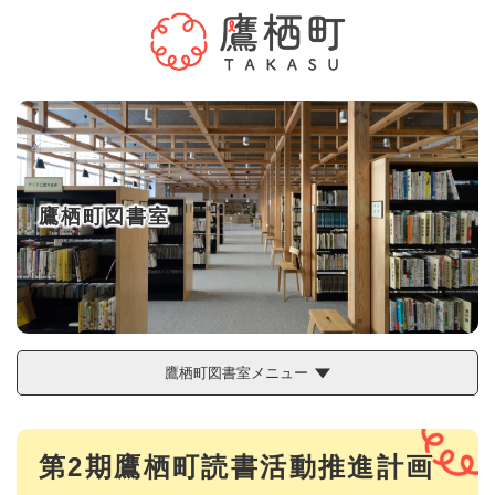
ペ
メニューを飛ばして本文へ
ー
ジ
の
先
頭
で
す
。
鷹栖町図書室
鷹栖町図書室メニュー
本
第2期鷹栖町読書活動推進計画
文