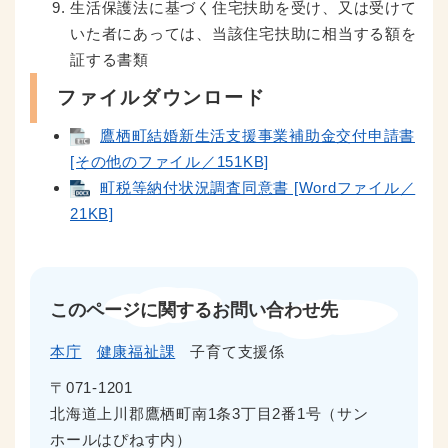
生活保護法に基づく住宅扶助を受け、又は受けて
いた者にあっては、当該住宅扶助に相当する額を
証する書類
ファイルダウンロード
鷹栖町結婚新生活支援事業補助金交付申請書
[その他のファイル／151KB]
町税等納付状況調査同意書 [Wordファイル／
21KB]
このページに関するお問い合わせ先
本庁
健康福祉課
子育て支援係
〒071-1201
北海道上川郡鷹栖町南1条3丁目2番1号（サン
ホールはぴねす内）