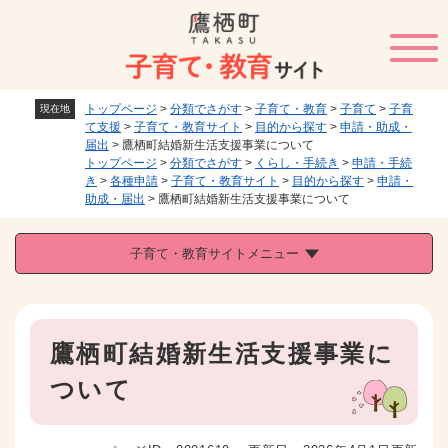
ペ
メニューを飛ばして本文へ
ー
ジ
の
先
トップページ
>
分類でさがす
>
子育て・教育
>
子育て
>
子育
現在地
頭
て支援
>
子育て・教育サイト
>
目的から探す
>
申請・助成・
で
届出
>
鷹栖町結婚新生活支援事業について
す
トップページ
>
分類でさがす
>
くらし・手続き
>
申請・手続
。
き
>
各種申請
>
子育て・教育サイト
>
目的から探す
>
申請・
助成・届出
>
鷹栖町結婚新生活支援事業について
子育て・教育サイトメニュー
本
鷹栖町結婚新生活支援事業に
文
ついて