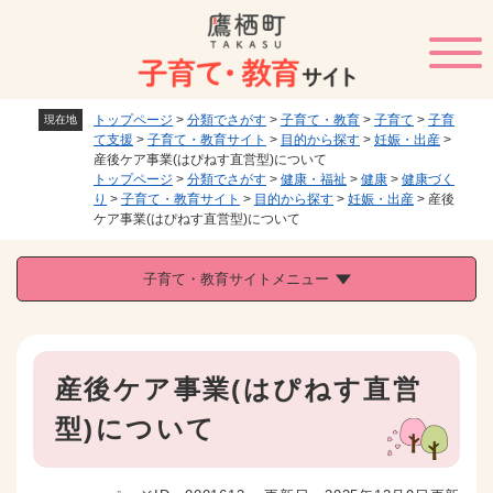
ペ
メニューを飛ばして本文へ
ー
ジ
の
先
トップページ
>
分類でさがす
>
子育て・教育
>
子育て
>
子育
現在地
頭
て支援
>
子育て・教育サイト
>
目的から探す
>
妊娠・出産
>
で
産後ケア事業(はぴねす直営型)について
す
トップページ
>
分類でさがす
>
健康・福祉
>
健康
>
健康づく
。
り
>
子育て・教育サイト
>
目的から探す
>
妊娠・出産
>
産後
ケア事業(はぴねす直営型)について
子育て・教育サイトメニュー
本
産後ケア事業(はぴねす直営
文
型)について