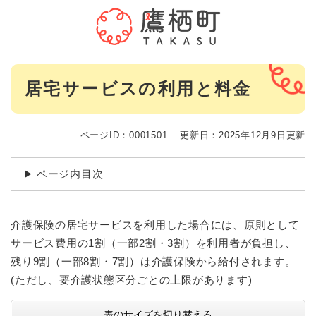
ペ
メニューを飛ばして本文へ
ー
ジ
の
先
本
頭
居宅サービスの利用と料金
文
で
す
。
ページID：0001501
更新日：2025年12月9日更新
ページ内目次
介護保険の居宅サービスを利用した場合には、原則として
サービス費用の1割（一部2割・3割）を利用者が負担し、
残り9割（一部8割・7割）は介護保険から給付されます。
(ただし、要介護状態区分ごとの上限があります)
表のサイズを切り替える