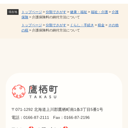
トップページ
>
分類でさがす
>
健康・福祉
>
福祉・介護
>
介護
現在地
保険
>
介護保険料の納付方法について
トップページ
>
分類でさがす
>
くらし・手続き
>
税金
>
その他
の税
>
介護保険料の納付方法について
〒071-1292 北海道上川郡鷹栖町南1条3丁目5番1号
電話：0166-87-2111 Fax：0166-87-2196