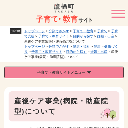
ペ
メニューを飛ばして本文へ
ー
ジ
の
先
トップページ
>
分類でさがす
>
子育て・教育
>
子育て
>
子育
現在地
頭
て支援
>
子育て・教育サイト
>
目的から探す
>
妊娠・出産
>
で
産後ケア事業(病院・助産院型)について
す
トップページ
>
分類でさがす
>
健康・福祉
>
健康
>
健康づく
。
り
>
子育て・教育サイト
>
目的から探す
>
妊娠・出産
>
産後
ケア事業(病院・助産院型)について
子育て・教育サイトメニュー
本
産後ケア事業(病院・助産院
文
型)について