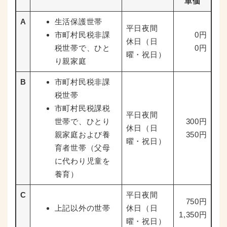
単価
A
生活保護世帯
平日夜間
市町村民税非課
0円
休日（日
税世帯で、ひと
0円
曜・祝日）
り親家庭
B
市町村民税非課
税世帯
市町村民税課税
平日夜間
世帯で、ひとり
300円
休日（日
親家庭および養
350円
曜・祝日）
育者世帯（父母
に代わり児童を
養育）
C
平日夜間
750円
上記以外の世帯
休日（日
1,350円
曜・祝日）