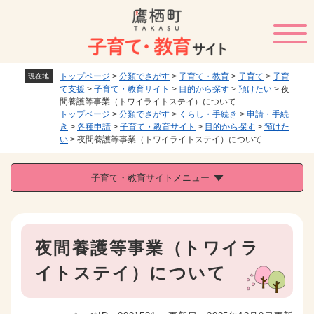
ペ
メニューを飛ばして本文へ
ー
ジ
の
先
トップページ
>
分類でさがす
>
子育て・教育
>
子育て
>
子育
現在地
頭
て支援
>
子育て・教育サイト
>
目的から探す
>
預けたい
>
夜
で
間養護等事業（トワイライトステイ）について
す
トップページ
>
分類でさがす
>
くらし・手続き
>
申請・手続
。
き
>
各種申請
>
子育て・教育サイト
>
目的から探す
>
預けた
い
>
夜間養護等事業（トワイライトステイ）について
子育て・教育サイトメニュー
本
夜間養護等事業（トワイラ
文
イトステイ）について