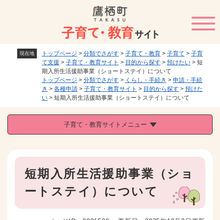
ペ
メニューを飛ばして本文へ
ー
ジ
の
先
トップページ
>
分類でさがす
>
子育て・教育
>
子育て
>
子育
現在地
頭
て支援
>
子育て・教育サイト
>
目的から探す
>
預けたい
>
短
で
期入所生活援助事業（ショートステイ）について
す
トップページ
>
分類でさがす
>
くらし・手続き
>
申請・手続
。
き
>
各種申請
>
子育て・教育サイト
>
目的から探す
>
預けた
い
>
短期入所生活援助事業（ショートステイ）について
子育て・教育サイトメニュー
本
短期入所生活援助事業（ショ
文
ートステイ）について