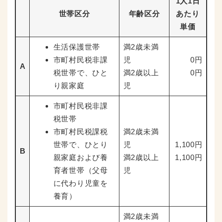
1人1日
世帯区分
年齢区分
あたり
単価
生活保護世帯
満2歳未満
市町村民税非課
児
0円
A
税世帯で、ひと
満2歳以上
0円
り親家庭
児
市町村民税非課
税世帯
市町村民税課税
満2歳未満
世帯で、ひとり
児
1,100円
B
親家庭および養
満2歳以上
1,100円
育者世帯（父母
児
に代わり児童を
養育）
満2歳未満