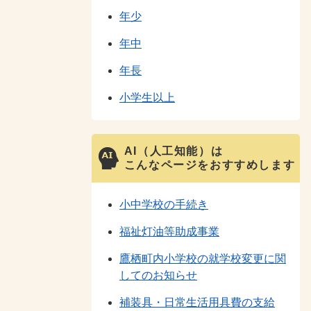
年少
年中
年長
小学生以上
AI（人工知能）は
こんなページをおすすめします
小中学校の手続き
福祉灯油等助成事業
鷹栖町内小学校の就学校変更に関
してのお知らせ
補装具・日常生活用具費の支給