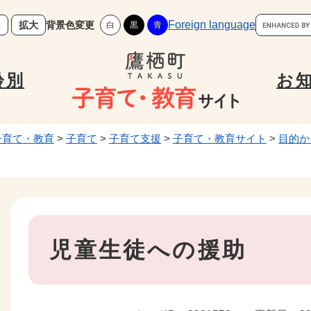
メニューを飛ばして本文へ
キ
Foreign language
拡大
背景色変更
準
白
黒
青
ー
ワ
ー
齢別
お
ド
検
索
子育て・教育
>
子育て
>
子育て支援
>
子育て・教育サイト
>
目的か
本
児童生徒への援助
文