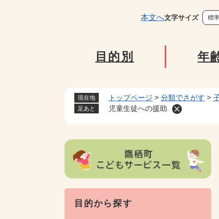
ペ
ー
本文へ
文字サイズ
標
ジ
の
先
目的別
年
頭
で
す
トップページ
>
分類でさがす
>
現在地
。
児童生徒への援助
足あと
目的から探す