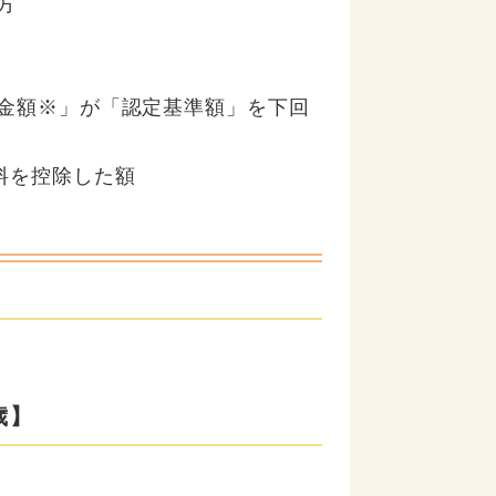
方
得金額※」が「認定基準額」を下回
料を控除した額
歳】