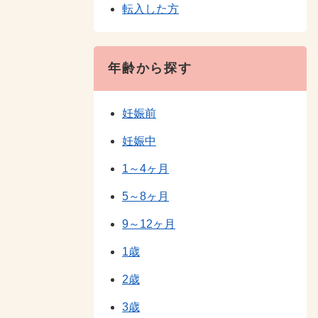
転入した方
年齢から探す
妊娠前
妊娠中
1～4ヶ月
5～8ヶ月
9～12ヶ月
1歳
2歳
3歳