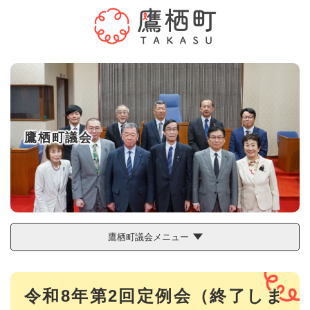
ペ
メニューを飛ばして本文へ
ー
ジ
の
先
頭
で
す
。
鷹栖町議会
鷹栖町議会メニュー
本
令和8年第2回定例会（終了しま
文