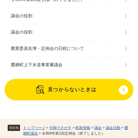
議会の役割
議会の役割
農業委員名簿・定例会の日程について
鷹栖町上下水道事業審議会
見つからないときは
トップページ
>
分類でさがす
>
町政情報
>
議会
>
議会活動
>
鷹
現在地
栖町議会
>
令和8年第2回定例会（終了しました）