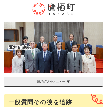
ペ
メニューを飛ばして本文へ
ー
ジ
の
先
頭
で
す
。
鷹栖町議会
鷹栖町議会メニュー
本
一般質問その後を追跡
文