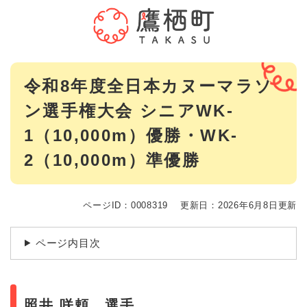
ペ
メニューを飛ばして本文へ
ー
ジ
の
先
本
頭
令和8年度全日本カヌーマラソ
文
で
ン選手権大会 シニアWK-
す
。
1（10,000m）優勝・WK-
2（10,000m）準優勝
ページID：0008319
更新日：2026年6月8日更新
ページ内目次
照井 咲頼 選手