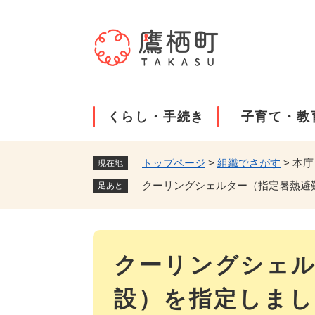
ペ
ー
ジ
の
先
頭
で
くらし・手続き
子育て・教
す
。
トップページ
>
組織でさがす
>
本庁
現在地
クーリングシェルター（指定暑熱避
足あと
本
クーリングシェル
文
設）を指定しま