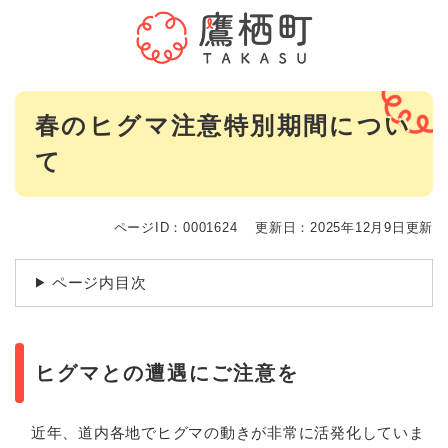
ペ
メニューを飛ばして本文へ
ー
ジ
の
先
本
頭
春のヒグマ注意特別期間につい
文
で
て
す
。
ページID：0001624
更新日：2025年12月9日更新
ページ内目次
ヒグマとの遭遇にご注意を
近年、道内各地でヒグマの動きが非常に活発化していま