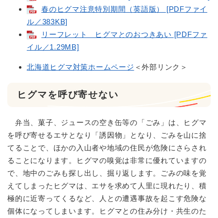
春のヒグマ注意特別期間（英語版） [PDFファイ
ル／383KB]
リーフレット ヒグマとのおつきあい [PDFファ
イル／1.29MB]
北海道ヒグマ対策ホームページ
＜外部リンク＞
ヒグマを呼び寄せない
弁当、菓子、ジュースの空き缶等の「ごみ」は、ヒグマ
を呼び寄せるエサとなり「誘因物」となり、ごみを山に捨
てることで、ほかの入山者や地域の住民が危険にさらされ
ることになります。ヒグマの嗅覚は非常に優れていますの
で、地中のごみも探し出し、掘り返します。ごみの味を覚
えてしまったヒグマは、エサを求めて人里に現れたり、積
極的に近寄ってくるなど、人との遭遇事故を起こす危険な
個体になってしまいます。ヒグマとの住み分け・共生のた