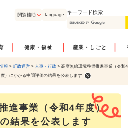
メニューを飛ばして本文へ
キーワード
検索
閲覧補助
language
育
健康・福祉
産業・しごと
情報
>
町政運営
>
人事・行政
>
高度無線環境整備推進事業（令和
年度）にかかる中間評価の結果を公表します
推進事業（令和4年度）
の結果を公表します