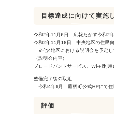
目標達成に向けて実施
令和2年11月5日 広報たかす令和2年
令和2年11月18日 中央地区の住民
※他4地区における説明会を予定し
（説明会内容）
ブロードバンドサービス、Wi-Fi利
整備完了後の取組
令和4年6月 鷹栖町公式HPにて
評価