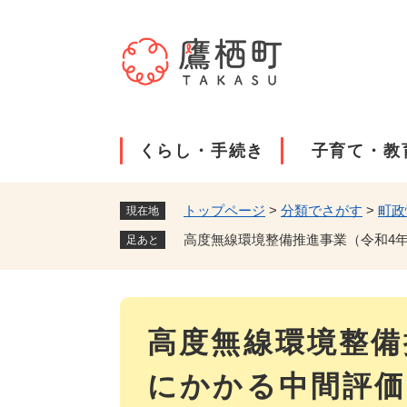
ペ
ー
ジ
の
先
頭
で
くらし・手続き
子育て・教
す
。
トップページ
>
分類でさがす
>
町政
現在地
高度無線環境整備推進事業（令和4
足あと
本
高度無線環境整備
文
にかかる中間評価