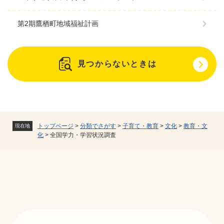
第2期鷹栖町地域福祉計画
見つからないときは
トップページ
>
分類でさがす
>
子育て・教育
>
文化
>
教育・文
現在地
化
>
全国学力・学習状況調査