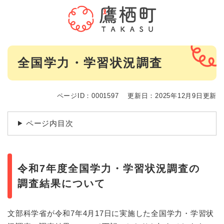
ペ
メニューを飛ばして本文へ
ー
ジ
の
先
本
頭
全国学力・学習状況調査
文
で
す
。
ページID：0001597
更新日：2025年12月9日更新
ページ内目次
令和7年度全国学力・学習状況調査の
調査結果について
文部科学省が令和7年4月17日に実施した全国学力・学習状