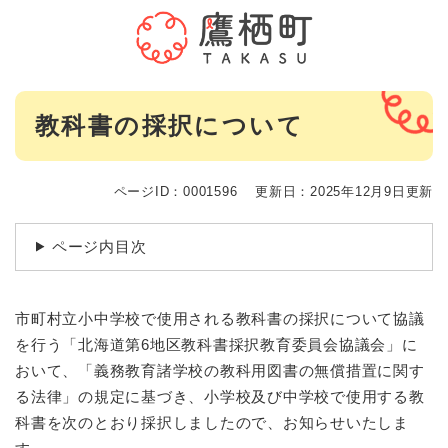
ペ
メニューを飛ばして本文へ
ー
ジ
の
先
本
頭
教科書の採択について
文
で
す
。
ページID：0001596
更新日：2025年12月9日更新
ページ内目次
市町村立小中学校で使用される教科書の採択について協議
を行う「北海道第6地区教科書採択教育委員会協議会」に
おいて、「義務教育諸学校の教科用図書の無償措置に関す
る法律」の規定に基づき、小学校及び中学校で使用する教
科書を次のとおり採択しましたので、お知らせいたしま