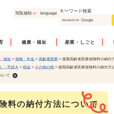
メニューを飛ばして本文へ
キーワード
検索
閲覧補助
language
育
健康・福祉
産業・しごと
・福祉
>
保険・年金
>
高齢者医療
>
後期高齢者医療保険料の納付
し・手続き
>
税金
>
その他の税
>
後期高齢者医療保険料の納付方
ついて
険料の納付方法について