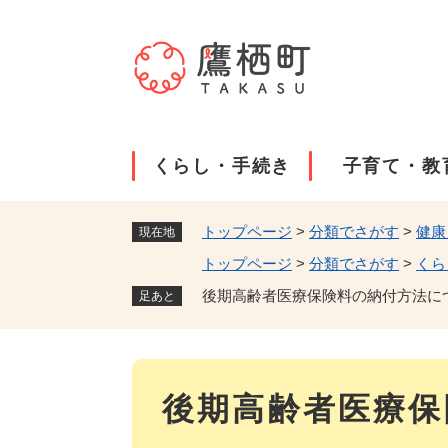
ペ
ー
ジ
の
先
頭
で
くらし・手続き
子育て・教
す
。
トップページ
>
分類でさがす
>
健康
現在地
トップページ
>
分類でさがす
>
くら
後期高齢者医療保険料の納付方法に
足あと
本
後期高齢者医療保
文