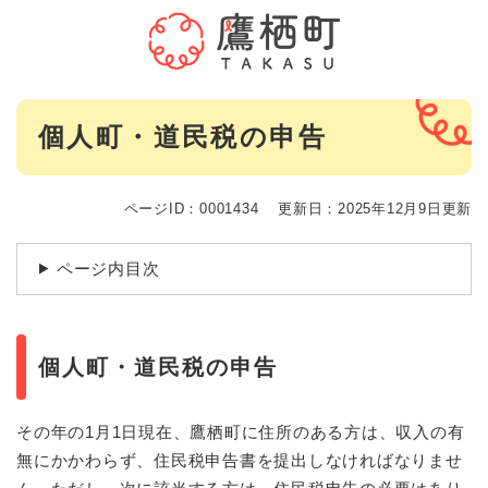
ペ
メニューを飛ばして本文へ
ー
ジ
の
先
本
頭
個人町・道民税の申告
文
で
す
。
ページID：0001434
更新日：2025年12月9日更新
ページ内目次
個人町・道民税の申告
その年の1月1日現在、鷹栖町に住所のある方は、収入の有
無にかかわらず、住民税申告書を提出しなければなりませ