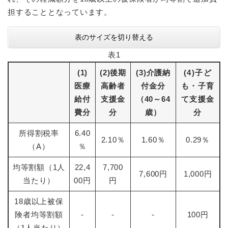
担することとなっています。
表のサイズを切り替える
表1
(1)
(2)後期
(3)介護納
(4)子ど
医療
高齢者
付金分
も・子育
給付
支援金
（40～64
て支援金
費分
分
歳）
分
所得割税率
6.40
2.10％
1.60％
0.29％
（A）
％
均等割額（1人
22,4
7,700
7,600円
1,000円
当たり）
00円
円
18歳以上被保
険者均等割額
-
-
-
100円
（1人当たり）