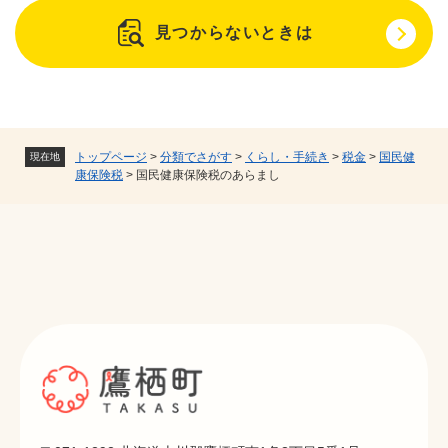
見つからないときは
トップページ
>
分類でさがす
>
くらし・手続き
>
税金
>
国民健
現在地
康保険税
>
国民健康保険税のあらまし