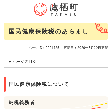
ペ
メニューを飛ばして本文へ
ー
ジ
の
先
本
頭
国民健康保険税のあらまし
文
で
す
。
ページID：0001425
更新日：2026年5月29日更新
ページ内目次
国民健康保険税について
納税義務者