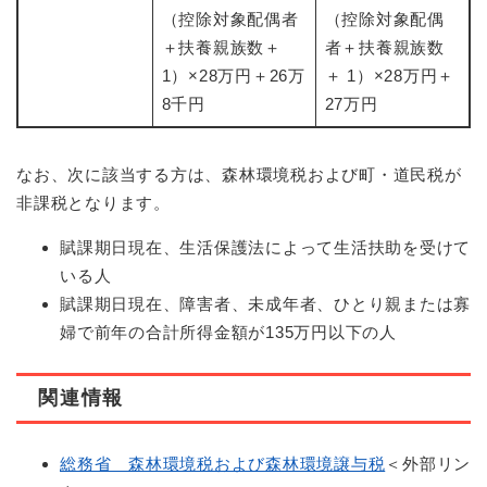
（控除対象配偶者
（控除対象配偶
＋扶養親族数＋
者＋扶養親族数
1）×28万円＋26万
＋ 1）×28万円＋
8千円
27万円
なお、次に該当する方は、森林環境税および町・道民税が
非課税となります。
賦課期日現在、生活保護法によって生活扶助を受けて
いる人
賦課期日現在、障害者、未成年者、ひとり親または寡
婦で前年の合計所得金額が135万円以下の人
関連情報
総務省 森林環境税および森林環境譲与税
＜外部リン