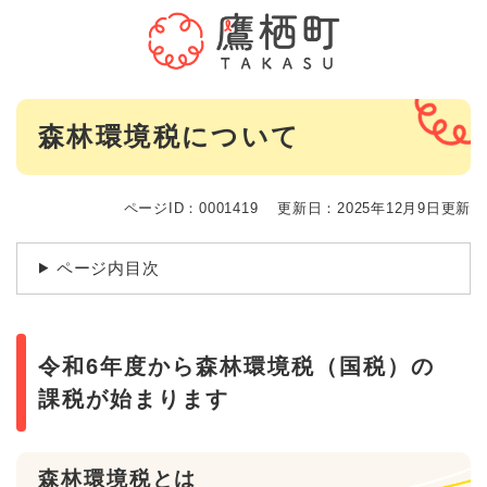
ペ
メニューを飛ばして本文へ
ー
ジ
の
先
本
頭
森林環境税について
文
で
す
。
ページID：0001419
更新日：2025年12月9日更新
ページ内目次
令和6年度から森林環境税（国税）の
課税が始まります
森林環境税とは