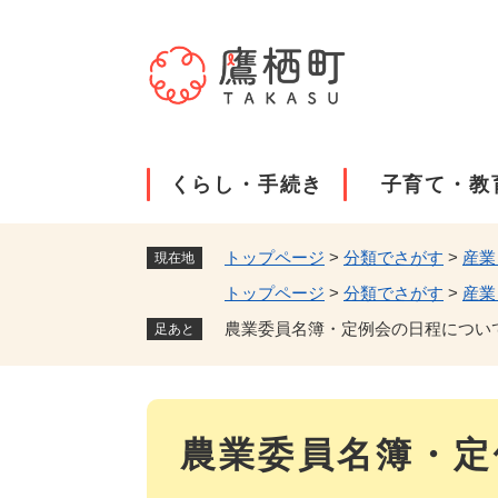
ペ
ー
ジ
の
先
頭
で
くらし・手続き
子育て・教
す
。
トップページ
>
分類でさがす
>
産業
現在地
トップページ
>
分類でさがす
>
産業
農業委員名簿・定例会の日程につい
足あと
本
農業委員名簿・定
文