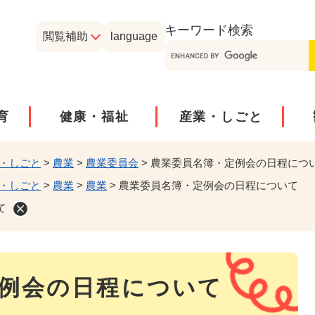
メニューを飛ばして本文へ
キーワード
検索
閲覧補助
language
育
健康・福祉
産業・しごと
・しごと
>
農業
>
農業委員会
>
農業委員名簿・定例会の日程につ
・しごと
>
農業
>
農業
>
農業委員名簿・定例会の日程について
て
例会の日程について