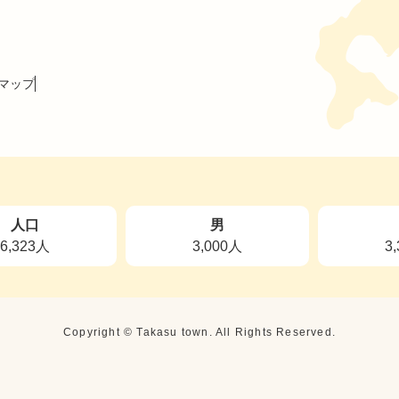
マップ
人口
男
6,323人
3,000人
3
Copyright © Takasu town. All Rights Reserved.