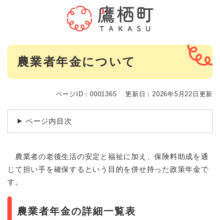
ペ
メニューを飛ばして本文へ
ー
ジ
の
先
本
頭
農業者年金について
文
で
す
。
ページID：0001365
更新日：2026年5月22日更新
ページ内目次
農業者の老後生活の安定と福祉に加え、保険料助成を通
じて担い手を確保するという目的を併せ持った政策年金で
す。
農業者年金の詳細一覧表