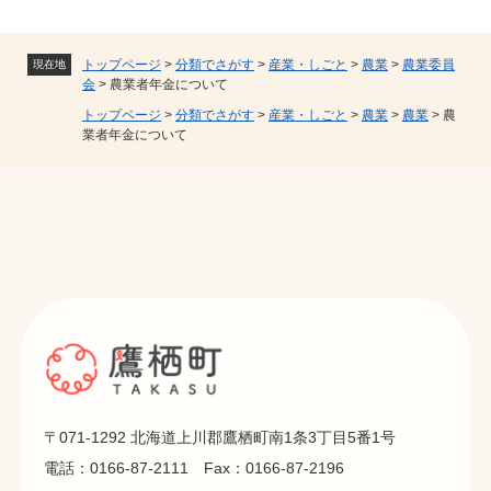
トップページ
>
分類でさがす
>
産業・しごと
>
農業
>
農業委員
現在地
会
>
農業者年金について
トップページ
>
分類でさがす
>
産業・しごと
>
農業
>
農業
>
農
業者年金について
〒071-1292 北海道上川郡鷹栖町南1条3丁目5番1号
電話：0166-87-2111 Fax：0166-87-2196