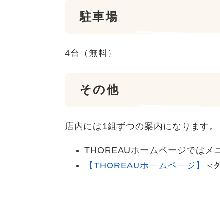
駐車場
4台（無料）
その他
店内には1組ずつの案内になります。
THOREAUホームページでは
【THOREAUホームページ】
＜