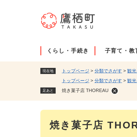
ペ
ー
ジ
の
先
頭
で
くらし・手続き
子育て・教
す
。
トップページ
>
分類でさがす
>
観光
現在地
トップページ
>
分類でさがす
>
観光
焼き菓子店 THOREAU
足あと
本
焼き菓子店 THOR
文