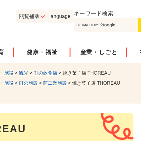
メニューを飛ばして本文へ
キーワード
検索
閲覧補助
language
育
健康・福祉
産業・しごと
・施設
>
観光
>
町の飲食店
>
焼き菓子店 THOREAU
・施設
>
町の施設
>
商工業施設
>
焼き菓子店 THOREAU
EAU