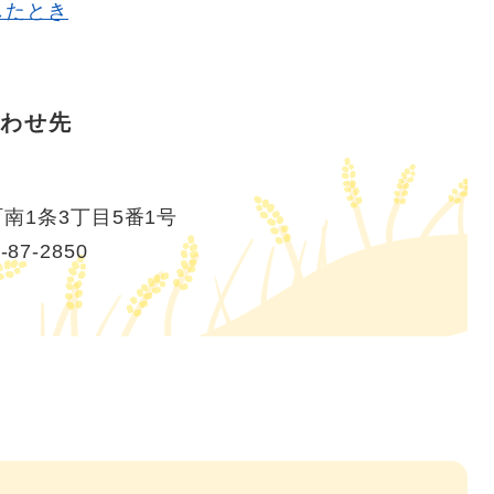
したとき
わせ先
南1条3丁目5番1号
-87-2850