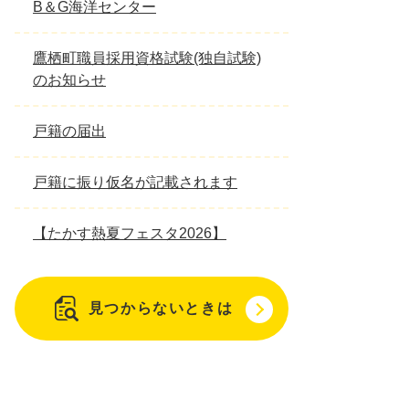
B＆G海洋センター
鷹栖町職員採用資格試験(独自試験)
のお知らせ
戸籍の届出
戸籍に振り仮名が記載されます
【たかす熱夏フェスタ2026】
見つからないときは