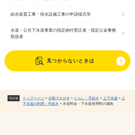
給水装置工事・排水設備工事の申請様式等
水道・公共下水道事業の指定納付受託者・指定公金事務
取扱者
見つからないときは
トップページ
>
分類でさがす
>
くらし・手続き
>
上下水道
>
上
現在地
下水道の利用・手続き
>
水道料金・下水道使用料の減免