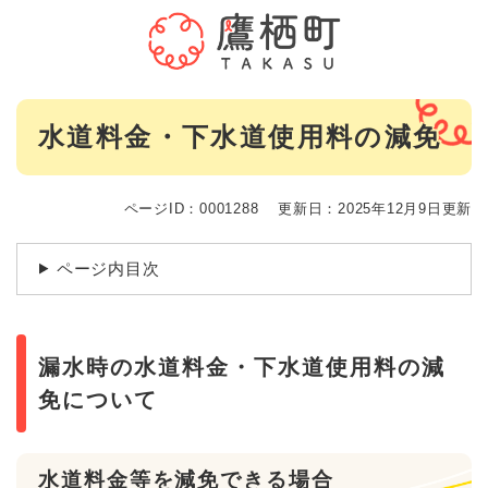
ペ
メニューを飛ばして本文へ
ー
ジ
の
先
本
頭
水道料金・下水道使用料の減免
文
で
す
。
ページID：0001288
更新日：2025年12月9日更新
ページ内目次
漏水時の水道料金・下水道使用料の減
免について
水道料金等を減免できる場合