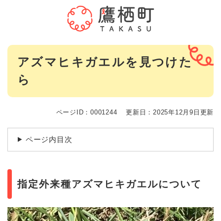
ペ
メニューを飛ばして本文へ
ー
ジ
の
先
本
頭
アズマヒキガエルを見つけた
文
で
ら
す
。
ページID：0001244
更新日：2025年12月9日更新
ページ内目次
指定外来種アズマヒキガエルについて