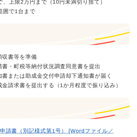
で、上限2万円まで（10円未満切り捨て）
範囲で1台まで
領収書等を準備
請書・町税等納付状況調査同意書を提出
知書または助成金交付申請却下通知書が届く
成金請求書を提出する（1か月程度で振り込み）
請書（別記様式第1号） [Wordファイル／