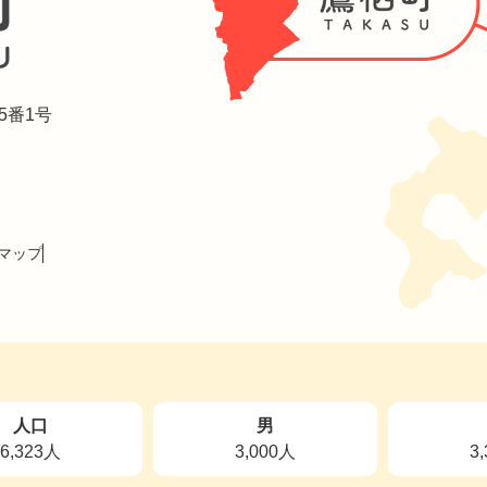
5番1号
マップ
人口
男
6,323人
3,000人
3