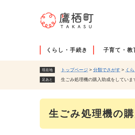
ペ
ー
ジ
の
先
頭
で
くらし・手続き
子育て・教
す
。
トップページ
>
分類でさがす
>
くら
現在地
生ごみ処理機の購入助成をしていま
足あと
本
生ごみ処理機の購
文