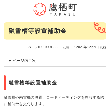
ペ
メニューを飛ばして本文へ
ー
ジ
の
先
本
頭
融雪槽等設置補助金
文
で
す
。
ページID：0001222
更新日：2025年12月9日更新
ページ内目次
融雪槽等設置補助金
融雪槽や融雪機の設置、ロードヒーティングを埋設する際
に補助金を交付します。