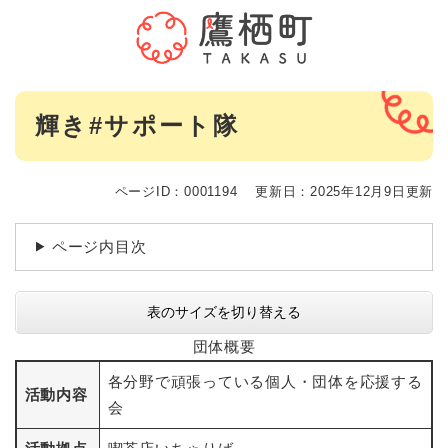
ペ
メニューを飛ばして本文へ
ー
ジ
の
先
本
頭
輝き#サポート隊
文
で
す
。
ページID：0001194
更新日：2025年12月9日更新
ページ内目次
表のサイズを切り替える
団体概要
各分野で頑張っている個人・団体を応援する
活動内容
会