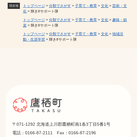
トップページ
>
分類でさがす
>
子育て・教育
>
文化
>
芸術・文
現在地
化
>
輝き#サポート隊
トップページ
>
分類でさがす
>
子育て・教育
>
文化
>
趣味・娯
楽
>
輝き#サポート隊
トップページ
>
分類でさがす
>
子育て・教育
>
文化
>
地域活
動・生涯学習
>
輝き#サポート隊
〒071-1292 北海道上川郡鷹栖町南1条3丁目5番1号
電話：0166-87-2111 Fax：0166-87-2196