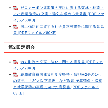
ゼロカーボン北海道の実現に資する森林・林業・
木材産業施策の 充実・強化を求める意見書 [PDFファ
イル／60KB]
国土強靱化に資する社会資本整備等に関する意見
書 [PDFファイル／80KB]
第2回定例会
地方財政の充実・強化に関する意見書 [PDFファ
イル／78KB]
義務教育費国庫負担制度堅持・負担率2分の1へ
の復元、「30人以下学級」など教育 予算確保・拡充
と就学保障の実現に向けた意見書 [PDFファイル／
63KB]