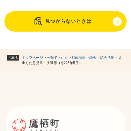
見つからないときは
トップページ
>
分類でさがす
>
町政情報
>
議会
>
議会活動
>
提
現在地
出した意見書・決議等（令和5年5月～）