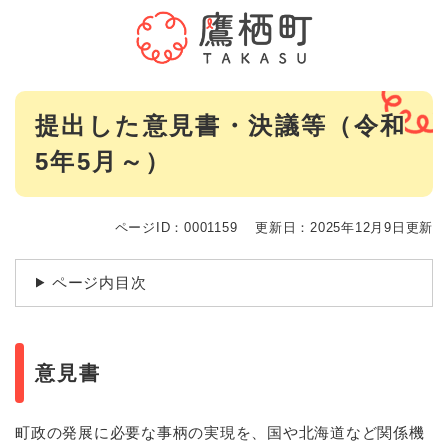
ペ
メニューを飛ばして本文へ
ー
ジ
の
先
本
頭
提出した意見書・決議等（令和
文
で
5年5月～）
す
。
ページID：0001159
更新日：2025年12月9日更新
ページ内目次
意見書
町政の発展に必要な事柄の実現を、国や北海道など関係機