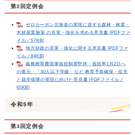
第2回定例会
ゼロカーボン北海道の実現に資する森林・林業・
木材産業施策 の充実・強化を求める意見書 [PDFファ
イル／57KB]
地方財政の充実・強化に関する意見書 [PDFファ
イル／84KB]
義務教育費国庫負担制度堅持・負担率1月2日へ
の復元、「30人以下学級」など 教育予算確保・拡充
と就学保障の実現に向けた意見書 [PDFファイル／
65KB]
令和5年
第3回定例会