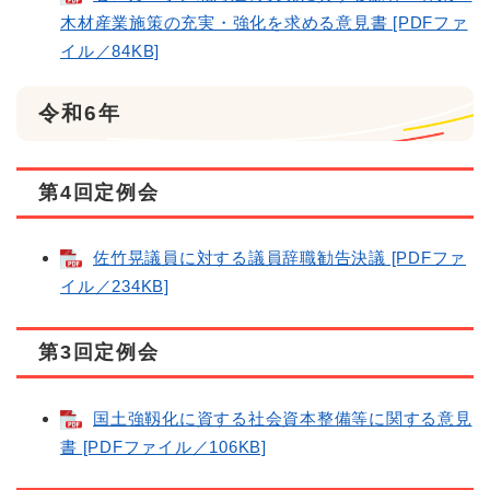
木材産業施策の充実・強化を求める意見書 [PDFファ
イル／84KB]
令和6年
第4回定例会
佐竹晃議員に対する議員辞職勧告決議 [PDFファ
イル／234KB]
第3回定例会
国土強靱化に資する社会資本整備等に関する意見
書 [PDFファイル／106KB]