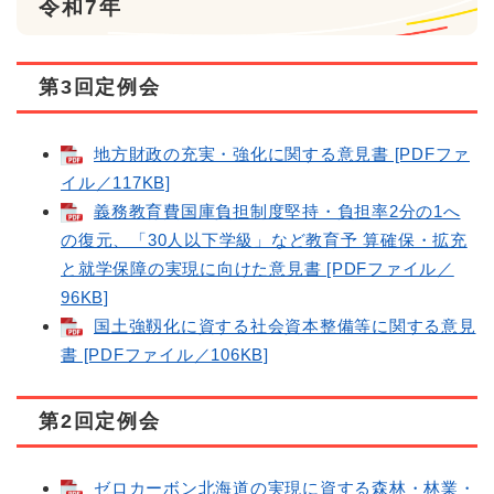
令和7年
第3回定例会
地方財政の充実・強化に関する意見書 [PDFファ
イル／117KB]
義務教育費国庫負担制度堅持・負担率2分の1へ
の復元、「30人以下学級」など教育予 算確保・拡充
と就学保障の実現に向けた意見書 [PDFファイル／
96KB]
国土強靱化に資する社会資本整備等に関する意見
書 [PDFファイル／106KB]
第2回定例会
ゼロカーボン北海道の実現に資する森林・林業・