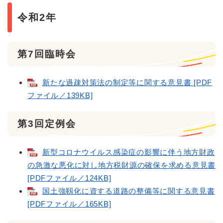
令和2年
第7回臨時会
新たな過疎対策法の制定等に関する意見書 [PDF
ファイル／139KB]
第3回定例会
新型コロナウイルス感染症の影響に伴う地方財政
の急激な悪化に対し地方税財源の確保を求める意見書
[PDFファイル／124KB]
国土強靱化に資する道路の整備等に関する意見書
[PDFファイル／165KB]