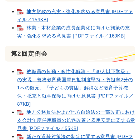
地方財政の充実・強化を求める意見書 [PDFファ
イル／154KB]
林業・木材産業の成長産業化に向けた施策の充
実・強化を求める意見書 [PDFファイル／163KB]
第2回定例会
教職員の超勤・多忙化解消・「30人以下学級」
の実現、義務教育費国庫負担制度堅持・負担率2分の
1への復元、「子どもの貧困」解消など教育予算確
保・拡充と就学保障に向けた意見書 [PDFファイル／
87KB]
地方公務員法および地方自治法の一部改正におけ
る会計年度任用職員の処遇改善と雇用安定に関する意
見書 [PDFファイル／55KB]
新たな過疎対策法の制定に関する意見書 [PDFフ