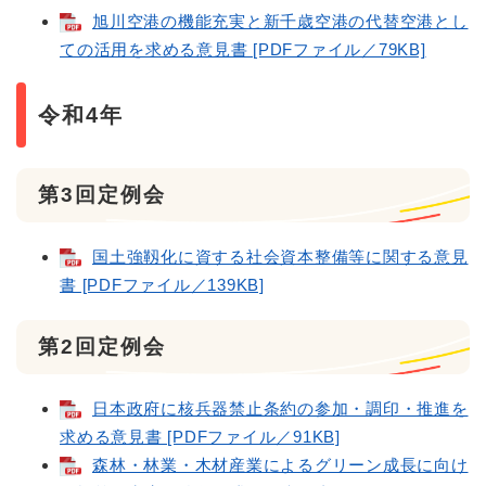
旭川空港の機能充実と新千歳空港の代替空港とし
ての活用を求める意見書 [PDFファイル／79KB]
令和4年
第3回定例会
国土強靱化に資する社会資本整備等に関する意見
書 [PDFファイル／139KB]
第2回定例会
日本政府に核兵器禁止条約の参加・調印・推進を
求める意見書 [PDFファイル／91KB]
森林・林業・木材産業によるグリーン成長に向け