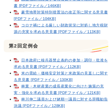
書 [PDFファイル／146KB]
豪雪地帯対策特別措置法の改正等に関する意見書
[PDFファイル／104KB]
コロナ禍による厳しい財政状況に対処し地方税財
源の充実を求める意見書 [PDFファイル／113KB]
第2回定例会
日本政府に核兵器禁止条約の参加・調印・批准を
求める意見書 [PDFファイル／112KB]
米の需給・価格安定対策と米政策の見直しに関す
る意見書 [PDFファイル／130KB]
林業・木材産業の成長産業化に向けた施策の充
実・強化を求める意見書 [PDFファイル／121KB]
林川伸二議員および姥順一議員に対する辞職勧告
決議 [PDFファイル／128KB]