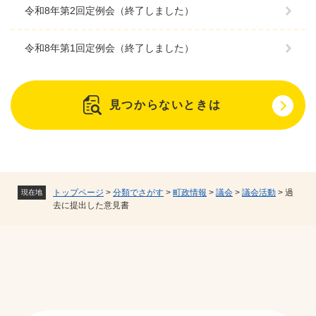
令和8年第2回定例会（終了しました）
令和8年第1回定例会（終了しました）
見つからないときは
トップページ
>
分類でさがす
>
町政情報
>
議会
>
議会活動
>
過
現在地
去に提出した意見書