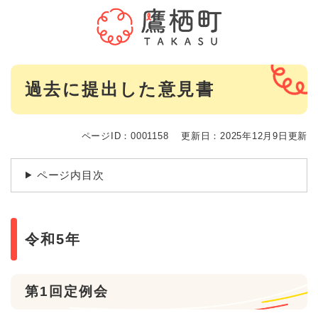
ペ
メニューを飛ばして本文へ
ー
ジ
の
先
本
頭
過去に提出した意見書
文
で
す
。
ページID：0001158
更新日：2025年12月9日更新
ページ内目次
令和5年
第1回定例会