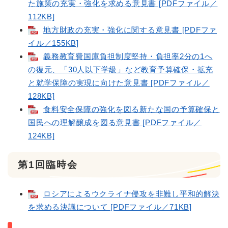
た施策の充実・強化を求める意見書 [PDFファイル／
112KB]
地方財政の充実・強化に関する意見書 [PDFファ
イル／155KB]
義務教育費国庫負担制度堅持・負担率2分の1へ
の復元、「30人以下学級」など教育予算確保・拡充
と就学保障の実現に向けた意見書 [PDFファイル／
128KB]
食料安全保障の強化を図る新たな国の予算確保と
国民への理解醸成を図る意見書 [PDFファイル／
124KB]
第1回臨時会
ロシアによるウクライナ侵攻を非難し平和的解決
を求める決議について [PDFファイル／71KB]