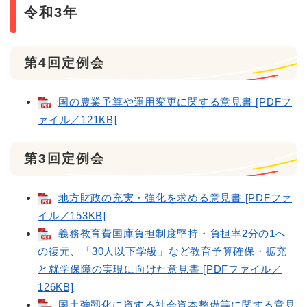
令和3年
第4回定例会
国の農業予算や運用変更に関する意見書 [PDFフ
ァイル／121KB]
第3回定例会
地方財政の充実・強化を求める意見書 [PDFファ
イル／153KB]
義務教育費国庫負担制度堅持・負担率2分の1へ
の復元、「30人以下学級」など教育予算確保・拡充
と就学保障の実現に向けた意見書 [PDFファイル／
126KB]
国土強靱化に資する社会資本整備等に関する意見