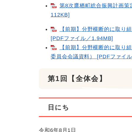
第8次鷹栖町総合振興計画策定
112KB]
【前期】分野横断的に取り組
[PDFファイル／1.94MB]
【前期】分野横断的に取り組
委員会会議資料） [PDFファイル／
第1回【全体会】
日にち
令和6年8月1日