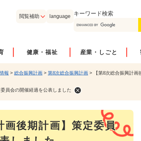
メニューを飛ばして本文へ
キーワード
検索
閲覧補助
language
育
健康・福祉
産業・しごと
情報
>
総合振興計画
>
第8次総合振興計画
>
【第8次総合振興計画
定委員会の開催経過を公表しました
計画後期計画】策定委員
表しました