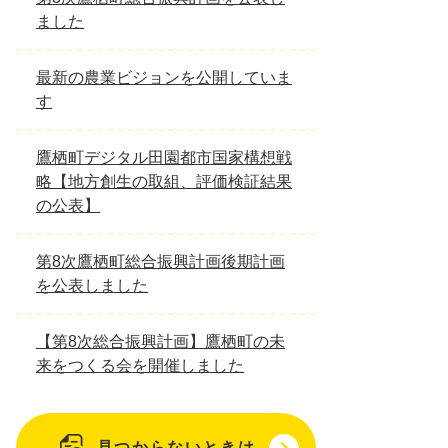
ました
最新の農業ビジョンを公開していま
す
鷹栖町デジタル田園都市国家構想戦
略【地方創生の取組、評価検証結果
の公表】
第8次鷹栖町総合振興計画後期計画
を公表しました
【第8次総合振興計画】鷹栖町の未
来をつくる会を開催しました
見つからないときは