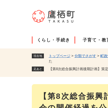
ペ
ー
ジ
の
先
頭
で
くらし・手続き
子育て・教
す
。
トップページ
>
分類でさがす
>
町政
現在地
た
【第8次総合振興計画後期計画】策
足あと
本
【第8次総合振興
文
会の開催経過を公