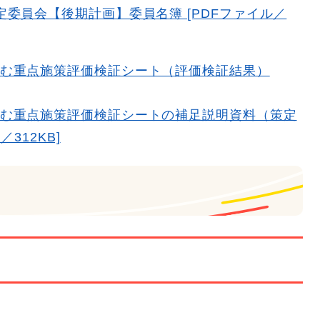
委員会【後期計画】委員名簿 [PDFファイル／
む重点施策評価検証シート（評価検証結果）
む重点施策評価検証シートの補足説明資料（策定
312KB]