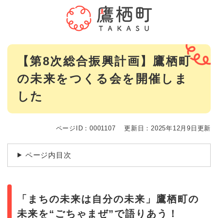
ペ
メニューを飛ばして本文へ
ー
ジ
の
先
本
頭
【第8次総合振興計画】鷹栖町
文
で
の未来をつくる会を開催しま
す
。
した
ページID：0001107
更新日：2025年12月9日更新
ページ内目次
「まちの未来は自分の未来」鷹栖町の
未来を“ごちゃまぜ”で語りあう！