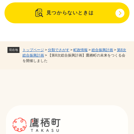
見つからないときは
トップページ
>
分類でさがす
>
町政情報
>
総合振興計画
>
第8次
現在地
総合振興計画
>
【第8次総合振興計画】鷹栖町の未来をつくる会
を開催しました