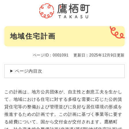
ペ
メニューを飛ばして本文へ
ー
ジ
の
先
本
頭
地域住宅計画
文
で
す
。
ページID：0001091
更新日：2025年12月9日更新
ページ内目次
この計画は、地方公共団体が、自主性と創意工夫を生かし
て、地域における住宅に対する多様な需要に応じた公的賃
貸住宅等の整備および管理並びに良好な居住環境の形成を
推進するための計画です。この計画に基づく事業等に要す
る経費について、国から交付金が交付されます。鷹栖町