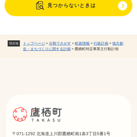
見つからないときは
トップページ
>
分類でさがす
>
町政情報
>
行政計画
>
地方創
現在地
生・まちづくりに関する計画
>
鷹栖町特定事業主行動計画
〒071-1292 北海道上川郡鷹栖町南1条3丁目5番1号