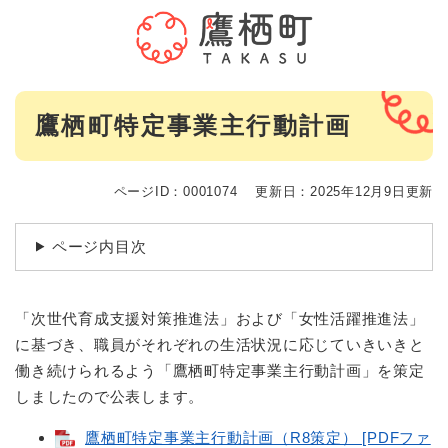
ペ
メニューを飛ばして本文へ
ー
ジ
の
先
本
頭
鷹栖町特定事業主行動計画
文
で
す
。
ページID：0001074
更新日：2025年12月9日更新
ページ内目次
「次世代育成支援対策推進法」および「女性活躍推進法」
に基づき、職員がそれぞれの生活状況に応じていきいきと
働き続けられるよう「鷹栖町特定事業主行動計画」を策定
しましたので公表します。
鷹栖町特定事業主行動計画（R8策定） [PDFファ