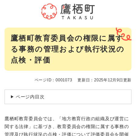
ペ
メニューを飛ばして本文へ
ー
ジ
の
先
本
頭
鷹栖町教育委員会の権限に属す
文
で
る事務の管理および執行状況の
す
。
点検・評価
ページID：0001073
更新日：2025年12月9日更新
ページ内目次
鷹栖町教育委員会では、「地方教育行政の組織及び運営に
関する法律」に基づき、教育委員会の権限に属する事務の
管理及び執行状況の点検・評価について評価委員会を開催