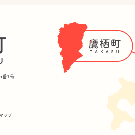
5番1号
マップ