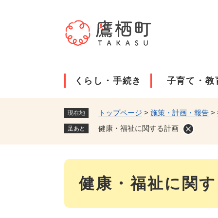
ペ
ー
ジ
の
先
頭
で
くらし・手続き
子育て・教
す
。
トップページ
>
施策・計画・報告
>
現在地
健康・福祉に関する計画
足あと
本
健康・福祉に関す
文