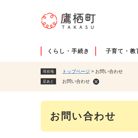
ペ
ー
ジ
の
先
頭
で
くらし・手続き
子育て・教
す
。
トップページ
>
お問い合わせ
現在地
お問い合わせ
足あと
本
お問い合わせ
文