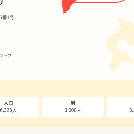
5番1号
マップ
人口
男
6,323人
3,000人
3