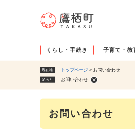
ペ
ー
ジ
の
先
頭
で
くらし・手続き
子育て・教
す
。
トップページ
>
お問い合わせ
現在地
お問い合わせ
足あと
本
お問い合わせ
文