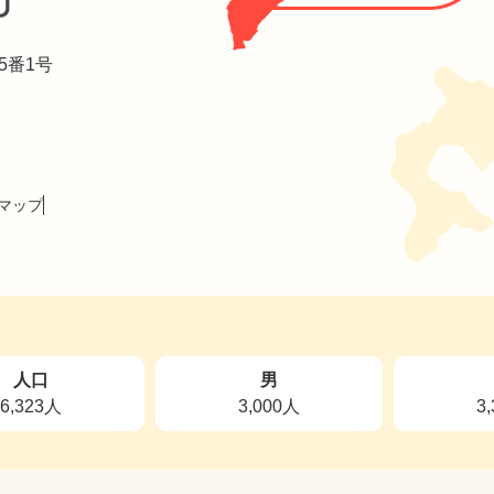
5番1号
マップ
人口
男
6,323人
3,000人
3